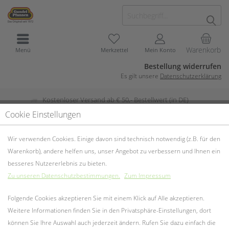
Warenkorb
Menü
Merkzettel
Mein Konto
Bestellung widerrufen
Es gilt unsere
Datenschutzerklärung
Kostenloser Versand ab € 50,- Bestellwert (in DE)
Cookie Einstellungen
Hochrandpfannen
Wir verwenden Cookies. Einige davon sind technisch notwendig (z.B. für den
Warenkorb), andere helfen uns, unser Angebot zu verbessern und Ihnen ein
besseres Nutzererlebnis zu bieten.
Zu unseren Datenschutzbestimmungen.
Zum Impressum
Folgende Cookies akzeptieren Sie mit einem Klick auf Alle akzeptieren.
Weitere Informationen finden Sie in den Privatsphäre-Einstellungen, dort
können Sie Ihre Auswahl auch jederzeit ändern. Rufen Sie dazu einfach die