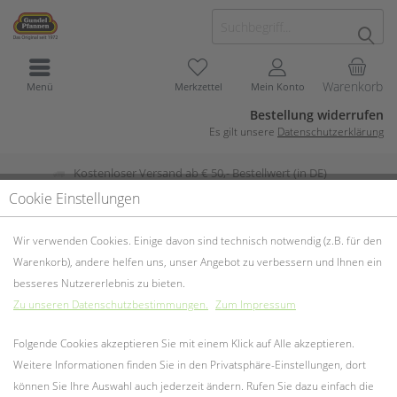
Warenkorb
Menü
Merkzettel
Mein Konto
Bestellung widerrufen
Es gilt unsere
Datenschutzerklärung
Kostenloser Versand ab € 50,- Bestellwert (in DE)
Cookie Einstellungen
Glasdeckel
Wir verwenden Cookies. Einige davon sind technisch notwendig (z.B. für den
Warenkorb), andere helfen uns, unser Angebot zu verbessern und Ihnen ein
besseres Nutzererlebnis zu bieten.
Zu unseren Datenschutzbestimmungen.
Zum Impressum
Folgende Cookies akzeptieren Sie mit einem Klick auf Alle akzeptieren.
Weitere Informationen finden Sie in den Privatsphäre-Einstellungen, dort
können Sie Ihre Auswahl auch jederzeit ändern. Rufen Sie dazu einfach die