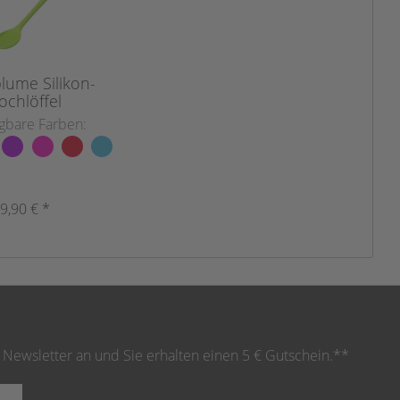
lume Silikon-
ochlöffel
gbare Farben:
9,90 € *
 Newsletter an und Sie erhalten einen 5 € Gutschein.**