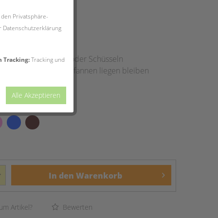
 den Privatsphäre-
zeit ca. 1-3 Werktage
er Datenschutzerklärung
etallkern
silikon, BPA frei
von Töpfen, Pfannen oder Schüsseln
 Tracking:
Tracking und
 ° C, kann in heißen Pfannen liegen bleiben
 Farben erhältlich
Alle Akzeptieren
In den
Warenkorb
um Artikel?
Bewerten