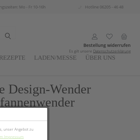
gszeiten: Mo - Fr 10-16h
Hotline 06205 - 46 48
Bestellung widerrufen
Es gilt unsere
Datenschutzerklärung
REZEPTE
LADEN/MESSE
ÜBER UNS
e Design-Wender
 Pfannenwender
s, unser Angebot zu
m Impressum