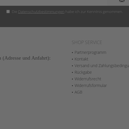
Die
Datenschutzbestimmungen
habe ich zur Kenntnis genommen.
SHOP SERVICE
Partnerprogramm
n (Adresse und Anfahrt):
Kontakt
Versand und Zahlungsbeding
Rückgabe
Widerrufsrecht
Widerrufsformular
AGB