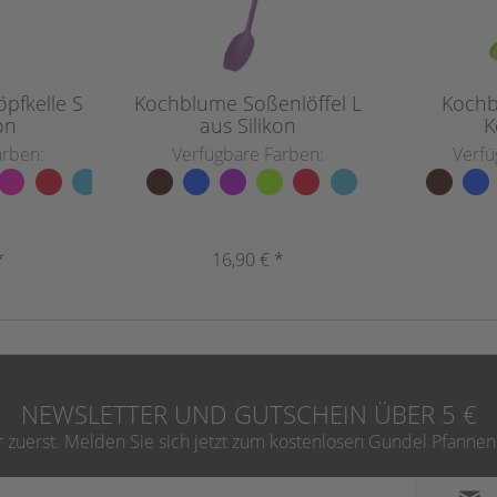
pfkelle S
Kochblume Soßenlöffel L
Kochb
on
aus Silikon
K
arben:
Verfügbare Farben:
Verfü
*
16,90 € *
NEWSLETTER UND GUTSCHEIN ÜBER 5 €
zuerst. Melden Sie sich jetzt zum kostenlosen Gundel Pfannen