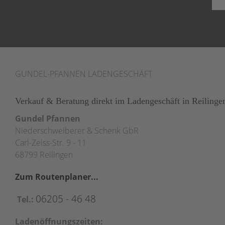
GUNDEL-PFANNEN LADENGESCHÄFT
Verkauf & Beratung direkt im Ladengeschäft in Reilinge
Gundel Pfannen
Niederschweiberer & Schenk GbR
Carl-Zeiss-Str. 9 - 11
68799 Reilingen
Zum Routenplaner...
06205 - 46 48
Tel.:
Ladenöffnungszeiten: