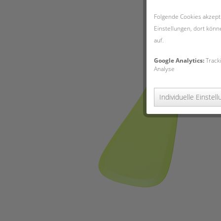
Folgende Cookies akzepti
Einstellungen, dort könn
auf.
Google Analytics:
Track
Analyse
Individuelle Einstel