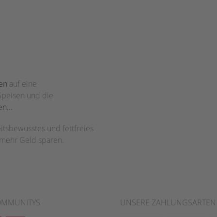
en
auf eine
Speisen und die
n...
tsbewusstes und fettfreies
 mehr Geld sparen.
OMMUNITYS
UNSERE ZAHLUNGSARTEN