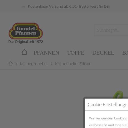
Kostenloser Versand ab € 50,- Bestellwert (in DE)
PFANNEN
TÖPFE
DECKEL
B
Küchenzubehör
Küchenhelfer Silikon
Cookie Einstellunge
Wir verwenden Cookies. E
verbessern und Ihnen ei