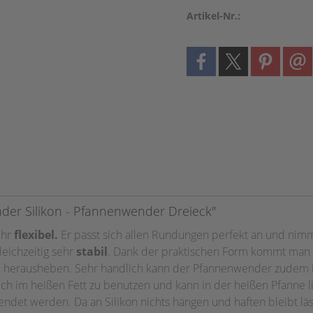
Artikel-Nr.:
er Silikon - Pfannenwender Dreieck"
ehr
flexibel.
Er passt sich allen Rundungen perfekt an und nim
eichzeitig sehr
stabil
.
Dank der praktischen
Form kommt man l
nd herausheben. Sehr handlich kann der Pfannenwender
zudem
ch im heißen Fett zu benutzen und kann in der heißen Pfanne 
endet werden. Da an Silikon nichts hängen und haften bleibt läs