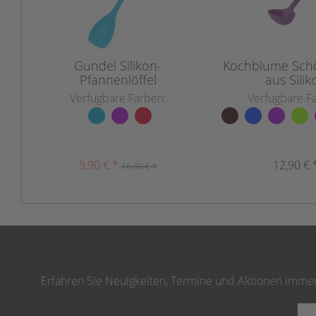
Gundel Silikon-
Kochblume Schö
Pfannenlöffel
aus Silik
Verfügbare Farben:
Verfügbare F
9,90 € *
12,90 € 
16,90 € *
Erfahren Sie Neuigkeiten, Termine und Aktionen immer 