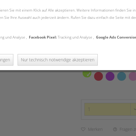
inkl. MwSt.
zzgl. Versandkosten
eren Sie mit einem Klick auf Alle akzeptieren. Weitere Informationen finden Sie in
Sofort versandfertig, Liefer
en Sie Ihre Auswahl auch jederzeit ändern. Rufen Sie dazu einfach die Seite mit d
Dreieck-Wender mit M
Aus 100 % Lebensmittel
Kein Zerkratzen mehr 
ing und Analyse ,
Facebook Pixel:
Tracking und Analyse ,
Google Ads Conversion
Hitzebeständig bis 260
In viele verschiedenen
lungen
Nur technisch notwendige akzeptieren
Farbe:
limette
Merken
Fragen z