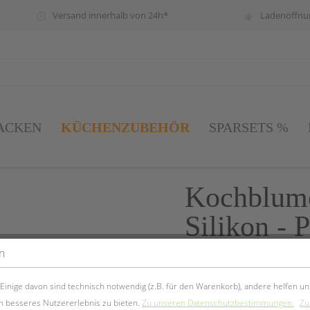
Versand innerhalb von 24h*
Ladenöffnun
KÜCHENZUBEHÖR
ACKEN
SPARSETS %
Kochblum
Silikon -
Dreieck
n
inige davon sind technisch notwendig (z.B. für den Warenkorb), andere helfen un
16,90 € *
n besseres Nutzererlebnis zu bieten.
Zu unseren Datenschutzbestimmungen.
Zu