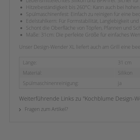
Lebensmittelechtes Silikon und BPA-frei: Sicher fü
Hitzebeständigkeit bis 260°C: Kann auch bei hoh
Spülmaschinenfest: Einfach zu reinigen für eine 
Edelstahlkern: Für Formstabilität, Langlebigkeit und
Schont die Oberfläche von Töpfen, Pfannen und Sc
Maße: 31cm: Die perfekte Größe für einfaches We
Unser Design-Wender XL liefert auch am Grill eine bee
Länge:
31 cm
Material:
Silikon
Spülmaschinenreinigung:
ja
Weiterführende Links zu "Kochblume Design-We
Fragen zum Artikel?