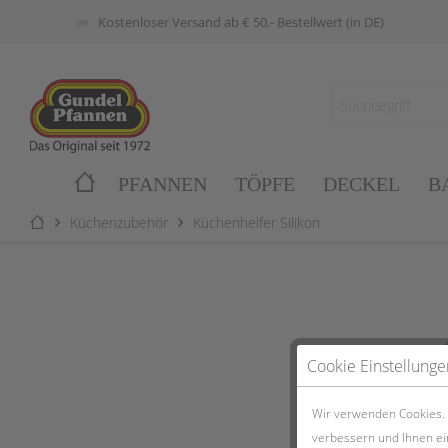
Kostenloser Versand ab € 50,- Bestellwert (in DE)
PFANNEN
TÖPFE
DECKEL
B
Küchenzubehör
Küchenhelfer Silikon
Cookie Einstellunge
Wir verwenden Cookies. E
verbessern und Ihnen ei