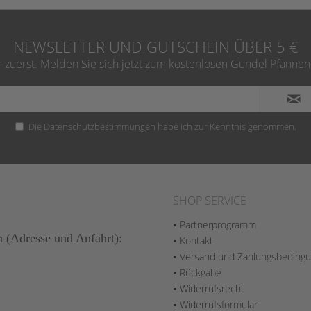
NEWSLETTER UND GUTSCHEIN ÜBER 5 €
zuerst. Melden Sie sich jetzt zum kostenlosen Gundel Pfannen
Die
Datenschutzbestimmungen
habe ich zur Kenntnis genommen.
SHOP SERVICE
Partnerprogramm
n (Adresse und Anfahrt):
Kontakt
Versand und Zahlungsbeding
Rückgabe
Widerrufsrecht
Widerrufsformular