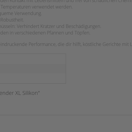
r den Kontakt mit Lebensmitteln und frei von schädlichen Chemi
en Temperaturen verwendet werden.
bequeme Verwendung.
 Robustheit.
hüsseln: Verhindert Kratzer und Beschädigungen.
nden in verschiedenen Pfannen und Töpfen.
indruckende Performance, die dir hilft, köstliche Gerichte mit 
nder XL Silikon"