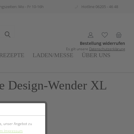
gszeiten: Mo - Fr 10-16h
Hotline 06205 - 46 48
Bestellung widerrufen
Es gilt unsere
Datenschutzerklärung
REZEPTE
LADEN/MESSE
ÜBER UNS
e Design-Wender XL
s, unser Angebot zu
m Impressum
zeit ca. 1-3 Werktage