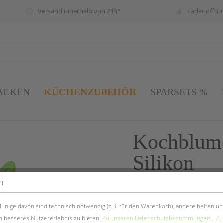
Versand innerhalb von 24h*
Ladenöffnun
KÜCHENZUBEHÖR
ACKEN
SPARSETS %
Kochblum
Silikon
n
16,90 € *
inige davon sind technisch notwendig (z.B. für den Warenkorb), andere helfen un
inkl. MwSt.
zzgl. Versandkosten
n besseres Nutzererlebnis zu bieten.
Zu unseren Datenschutzbestimmungen.
Zu
Sofort versandfertig, Liefer