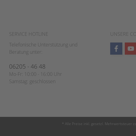
SERVICE HOTLINE
UNSERE C
Telefonische Unterstützung und
Beratung unter:
06205 - 46 48
Mo-Fr: 10:00 - 16:00 Uhr
Samstag: geschlossen
* Alle Preise inkl. gesetzl. Mehrwertsteuer z