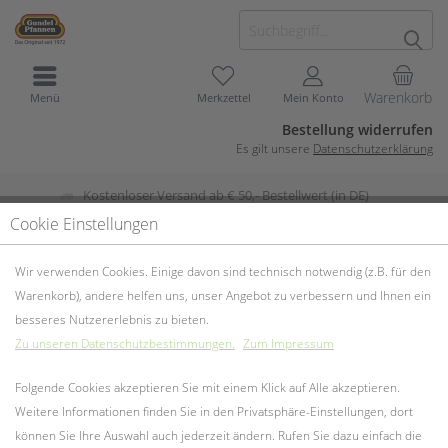
Warenkorb
Menü
Merkzettel
Mein Konto
Bestellung widerrufen
Es gilt unsere
Datenschutzerklärung
Kostenloser Versand ab € 50,- Bestellwert (in DE)
Cookie Einstellungen
Küchenhelfer Silikon
Wir verwenden Cookies. Einige davon sind technisch notwendig (z.B. für den
Warenkorb), andere helfen uns, unser Angebot zu verbessern und Ihnen ein
besseres Nutzererlebnis zu bieten.
Zu unseren Datenschutzbestimmungen.
Zum Impressum
Folgende Cookies akzeptieren Sie mit einem Klick auf Alle akzeptieren.
Weitere Informationen finden Sie in den Privatsphäre-Einstellungen, dort
können Sie Ihre Auswahl auch jederzeit ändern. Rufen Sie dazu einfach die