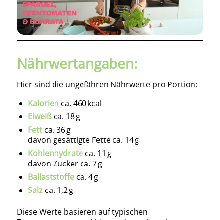
Nährwertangaben:
Hier sind die ungefähren Nährwerte pro Portion:
Kalorien
ca. 460 kcal
Eiweiß
ca. 18 g
Fett
ca. 36 g
davon gesättigte Fette ca. 14 g
Kohlenhydrate
ca. 11 g
davon Zucker ca. 7 g
Ballaststoffe
ca. 4 g
Salz
ca. 1,2 g
Diese Werte basieren auf typischen